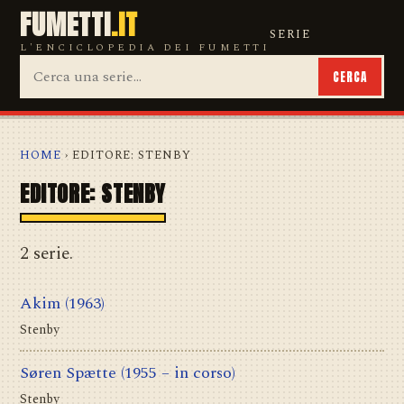
FUMETTI
.IT
SERIE
L'ENCICLOPEDIA DEI FUMETTI
CERCA
HOME
› EDITORE: STENBY
EDITORE: STENBY
2 serie.
Akim
(1963)
Stenby
Søren Spætte
(1955 – in corso)
Stenby