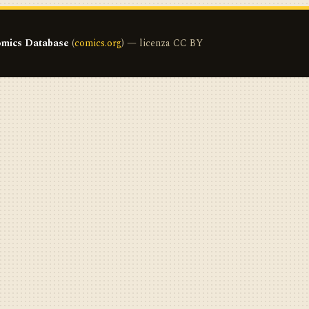
mics Database
(
comics.org
) — licenza CC BY