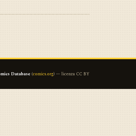
mics Database
(
comics.org
) — licenza CC BY