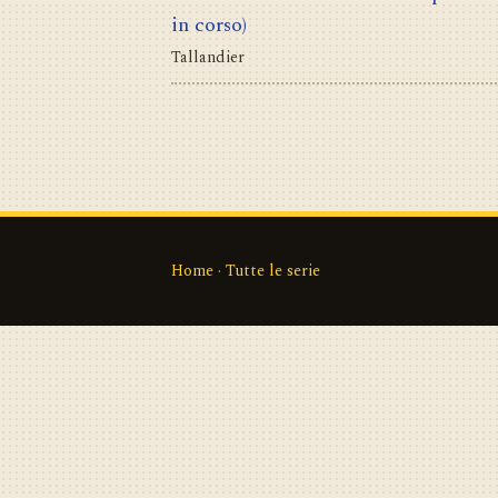
in corso)
Tallandier
Home
·
Tutte le serie