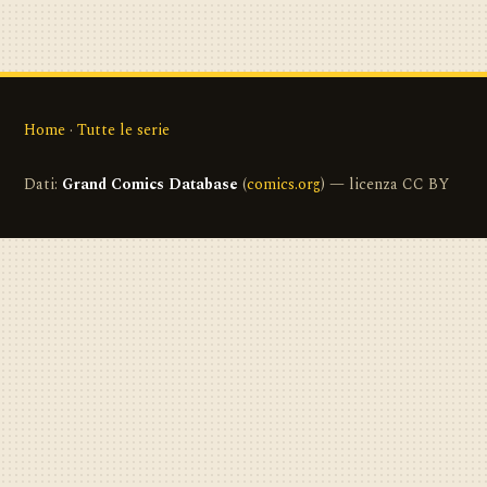
Home
·
Tutte le serie
Dati:
Grand Comics Database
(
comics.org
) — licenza CC BY