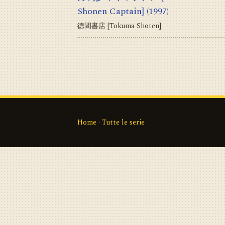
Shonen Captain]
(1997)
徳間書店 [Tokuma Shoten]
Home
·
Tutte le serie