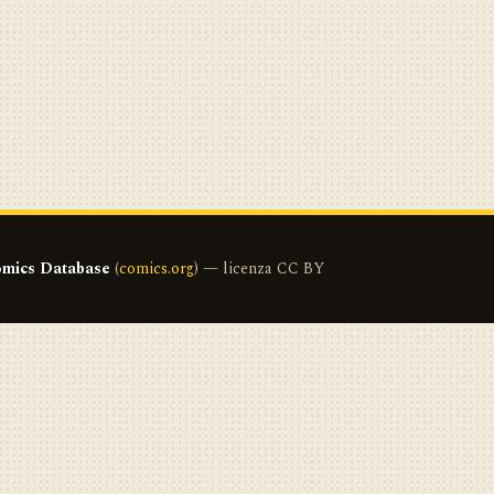
mics Database
(
comics.org
) — licenza CC BY