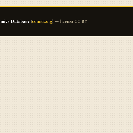
mics Database
(
comics.org
) — licenza CC BY