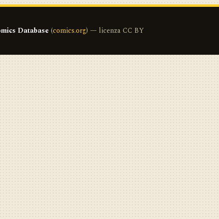
mics Database
(
comics.org
) — licenza CC BY