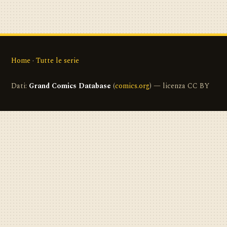
Home
·
Tutte le serie
Dati:
Grand Comics Database
(
comics.org
) — licenza CC BY