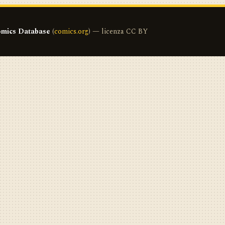
mics Database
(
comics.org
) — licenza CC BY