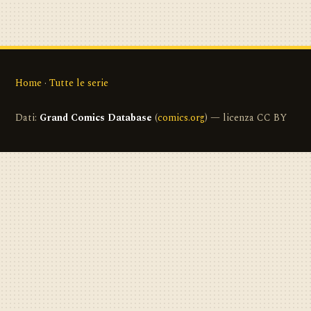
Home
·
Tutte le serie
Dati:
Grand Comics Database
(
comics.org
) — licenza CC BY