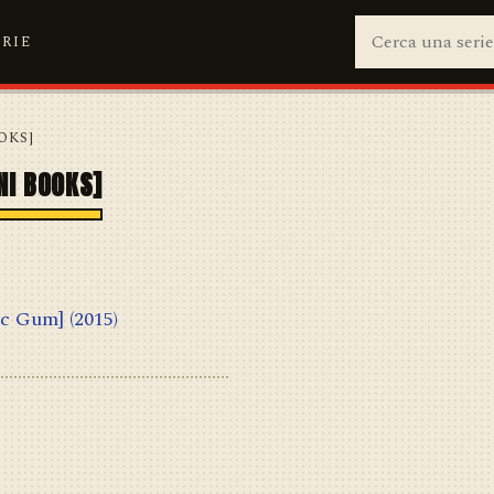
ERIE
OKS]
 BOOKS]
c Gum]
(2015)