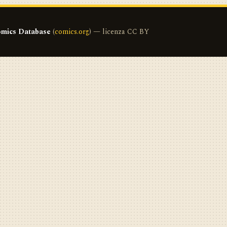
mics Database
(
comics.org
) — licenza CC BY