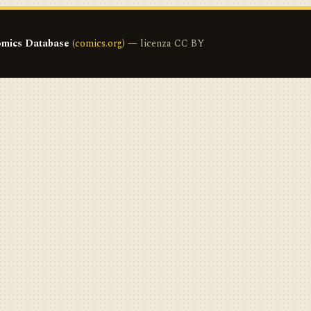
mics Database
(
comics.org
) — licenza CC BY