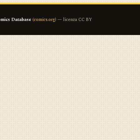
mics Database
(
comics.org
) — licenza CC BY