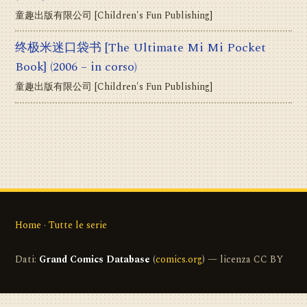
童趣出版有限公司 [Children's Fun Publishing]
终极米迷口袋书 [The Ultimate Mi Mi Pocket
Book]
(2006 – in corso)
童趣出版有限公司 [Children's Fun Publishing]
Home
·
Tutte le serie
Dati:
Grand Comics Database
(
comics.org
) — licenza CC BY