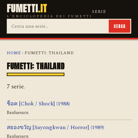
FUMETTI
.IT
SERIE
L'ENCICLOPEDIA DEI FUMETTI
CERCA
HOME
› FUMETTI: THAILAND
FUMETTI: THAILAND
7 serie.
ช็อค [Chok / Shock]
(1988)
Banluesarn
สยองขวัญ [Sayongkwan / Horror]
(1989)
Banluesarn