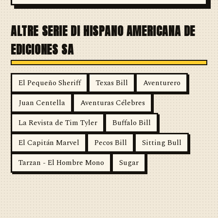
ALTRE SERIE DI HISPANO AMERICANA DE
EDICIONES SA
El Pequeño Sheriff
Texas Bill
Aventurero
Juan Centella
Aventuras Célebres
La Revista de Tim Tyler
Buffalo Bill
El Capitán Marvel
Pecos Bill
Sitting Bull
Tarzan - El Hombre Mono
Sugar