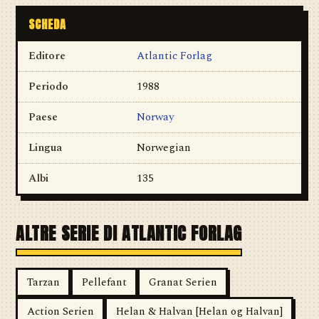
SCHEDA
Editore
Atlantic Forlag
Periodo
1988
Paese
Norway
Lingua
Norwegian
Albi
135
ALTRE SERIE DI ATLANTIC FORLAG
Tarzan
Pellefant
Granat Serien
Action Serien
Helan & Halvan [Helan og Halvan]