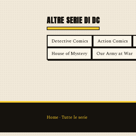
ALTRE SERIE DI DC
Detective Comics
Action Comics
House of Mystery
Our Army at War
Home
·
Tutte le serie