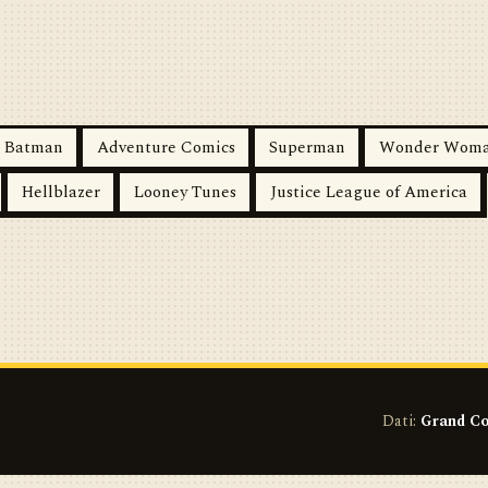
Batman
Adventure Comics
Superman
Wonder Wom
Hellblazer
Looney Tunes
Justice League of America
Dati:
Grand Co