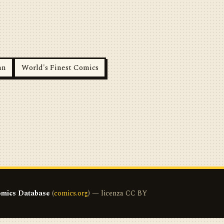
an
World's Finest Comics
mics Database
(
comics.org
) — licenza CC BY