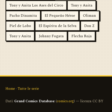
Tony y Anita Los Ases del Circo
Tony y Anita
Pacho Dinamita
El Pequeño Héroe
Oliman
Piel de Lobo
El Espíritu de la Selva
Don Z
Tony y Anita
Johnny Fogata
Flecha Roja
Home
·
Tutte le serie
Dati:
Grand Comics Database
(
comics.org
) — licenza CC BY