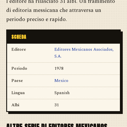
l'editore ha rilasciato 31 albi. Un frammento
di editoria messicana che attraversa un
periodo preciso e rapido.
SCHEDA
Editore
Editores Mexicanos Asociados,
S.A.
Periodo
1978
Paese
Mexico
Lingua
Spanish
Albi
31