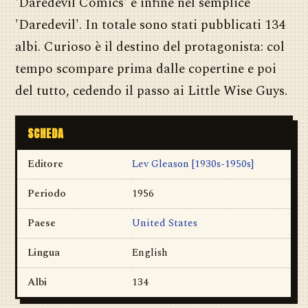
'Daredevil Comics' e infine nel semplice
'Daredevil'. In totale sono stati pubblicati 134
albi. Curioso è il destino del protagonista: col
tempo scompare prima dalle copertine e poi
del tutto, cedendo il passo ai Little Wise Guys.
SCHEDA
Editore
Lev Gleason [1930s-1950s]
Periodo
1956
Paese
United States
Lingua
English
Albi
134