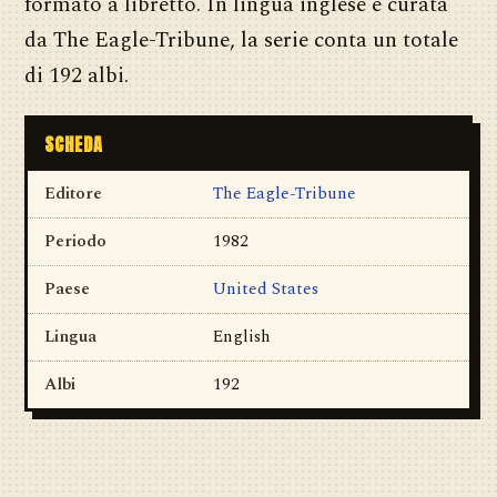
formato a libretto. In lingua inglese e curata
da The Eagle-Tribune, la serie conta un totale
di 192 albi.
SCHEDA
Editore
The Eagle-Tribune
Periodo
1982
Paese
United States
Lingua
English
Albi
192