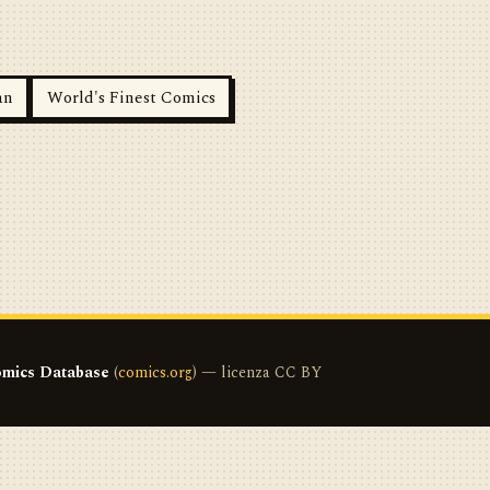
an
World's Finest Comics
mics Database
(
comics.org
) — licenza CC BY