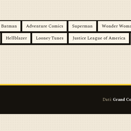
Batman
Adventure Comics
Superman
Wonder Wom
Hellblazer
Looney Tunes
Justice League of America
Dati:
Grand Co