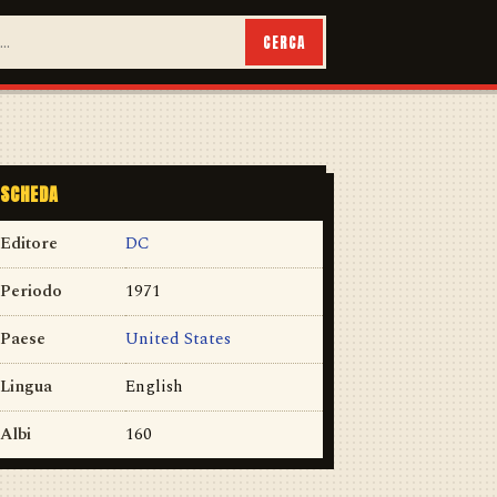
CERCA
SCHEDA
Editore
DC
Periodo
1971
Paese
United States
Lingua
English
Albi
160