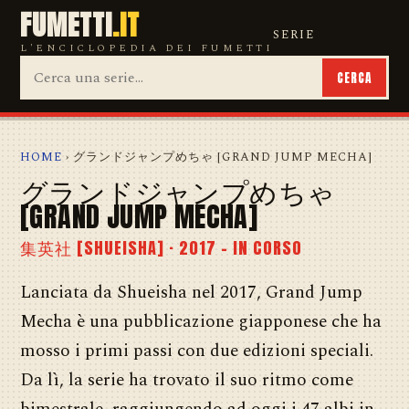
FUMETTI
.IT
SERIE
L'ENCICLOPEDIA DEI FUMETTI
CERCA
HOME
› グランドジャンプめちゃ [GRAND JUMP MECHA]
グランドジャンプめちゃ
[GRAND JUMP MECHA]
集英社 [SHUEISHA] · 2017 – IN CORSO
Lanciata da Shueisha nel 2017, Grand Jump
Mecha è una pubblicazione giapponese che ha
mosso i primi passi con due edizioni speciali.
Da lì, la serie ha trovato il suo ritmo come