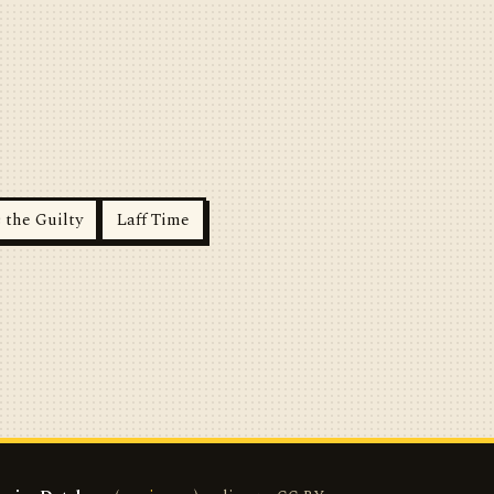
 the Guilty
Laff Time