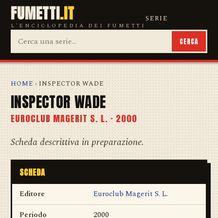
FUMETTI
.IT
SERIE
L'ENCICLOPEDIA DEI FUMETTI
CERCA
HOME
› INSPECTOR WADE
INSPECTOR WADE
EUROCLUB MAGERIT S. L. · 2000
Scheda descrittiva in preparazione.
SCHEDA
Editore
Euroclub Magerit S. L.
Periodo
2000