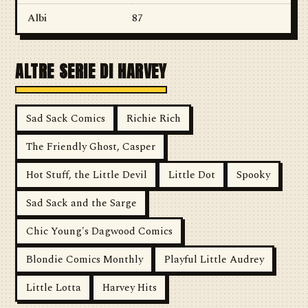
Albi
87
ALTRE SERIE DI HARVEY
Sad Sack Comics
Richie Rich
The Friendly Ghost, Casper
Hot Stuff, the Little Devil
Little Dot
Spooky
Sad Sack and the Sarge
Chic Young's Dagwood Comics
Blondie Comics Monthly
Playful Little Audrey
Little Lotta
Harvey Hits