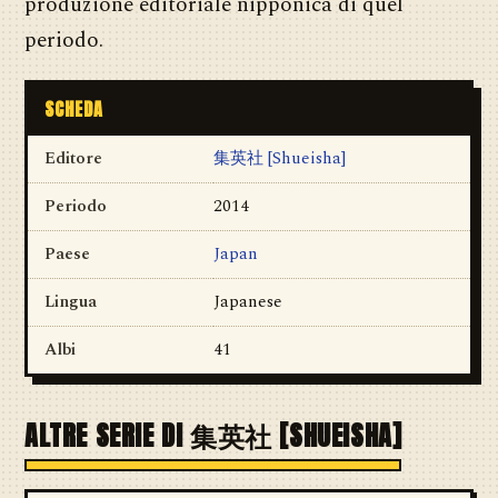
produzione editoriale nipponica di quel
periodo.
SCHEDA
Editore
集英社 [Shueisha]
Periodo
2014
Paese
Japan
Lingua
Japanese
Albi
41
ALTRE SERIE DI 集英社 [SHUEISHA]