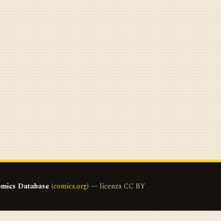
mics Database
(
comics.org
) — licenza CC BY