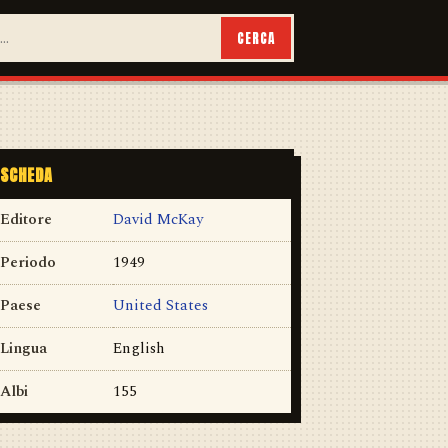
CERCA
SCHEDA
Editore
David McKay
Periodo
1949
Paese
United States
Lingua
English
Albi
155