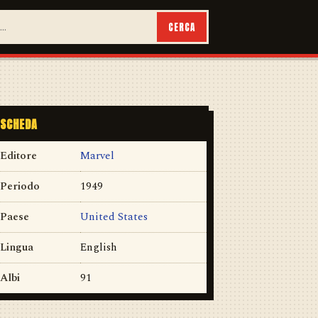
CERCA
SCHEDA
Editore
Marvel
Periodo
1949
Paese
United States
Lingua
English
Albi
91