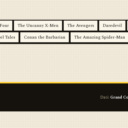
 Four
The Uncanny X-Men
The Avengers
Daredevil
el Tales
Conan the Barbarian
The Amazing Spider-Man
Dati:
Grand Co