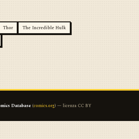
Thor
The Incredible Hulk
mics Database
(
comics.org
) — licenza CC BY