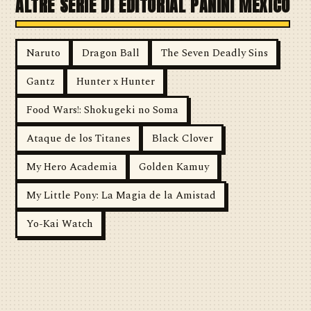
ALTRE SERIE DI EDITORIAL PANINI MÉXICO
Naruto
Dragon Ball
The Seven Deadly Sins
Gantz
Hunter x Hunter
Food Wars!: Shokugeki no Soma
Ataque de los Titanes
Black Clover
My Hero Academia
Golden Kamuy
My Little Pony: La Magia de la Amistad
Yo-Kai Watch