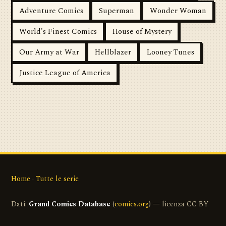
Adventure Comics
Superman
Wonder Woman
World's Finest Comics
House of Mystery
Our Army at War
Hellblazer
Looney Tunes
Justice League of America
Home
·
Tutte le serie
Dati:
Grand Comics Database
(
comics.org
) — licenza CC BY