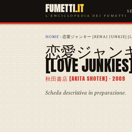
FUMETTI
.IT
S
L'ENCICLOPEDIA DEI FUMETTI
HOME
› 恋愛ジャンキー [RENAI JUNKIE] [L
恋愛ジャンキー [
[LOVE JUNKIES
秋田書店 [AKITA SHOTEN] · 2009
Scheda descrittiva in preparazione.