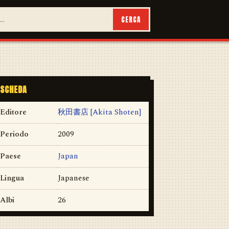
CERCA
SCHEDA
Editore
秋田書店 [Akita Shoten]
Periodo
2009
Paese
Japan
Lingua
Japanese
Albi
26