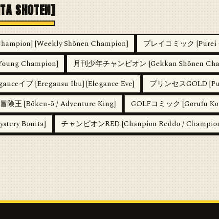
TA SHOTEN]
pion] [Weekly Shōnen Champion]
プレイコミック [Purei Com
ung Champion]
月刊少年チャンピオン [Gekkan Shōnen Chanpio
ganceイブ [Eregansu Ibu] [Elegance Eve]
プリンセスGOLD [Purins
冒険王 [Bōken-ō / Adventure King]
GOLFコミック [Gorufu Komi
tery Bonita]
チャンピオンRED [Chanpion Reddo / Champion