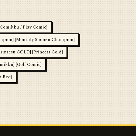
ikku / Play Comic]
n] [Monthly Shōnen Champion]
esu GOLD] [Princess Gold]
kku] [Golf Comic]
 Red]