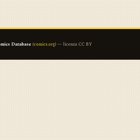
mics Database
(
comics.org
) — licenza CC BY