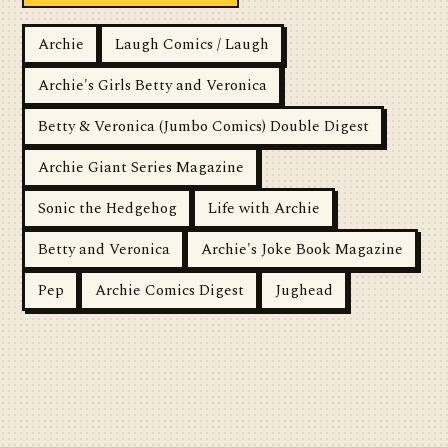
Archie
Laugh Comics / Laugh
Archie's Girls Betty and Veronica
Betty & Veronica (Jumbo Comics) Double Digest
Archie Giant Series Magazine
Sonic the Hedgehog
Life with Archie
Betty and Veronica
Archie's Joke Book Magazine
Pep
Archie Comics Digest
Jughead