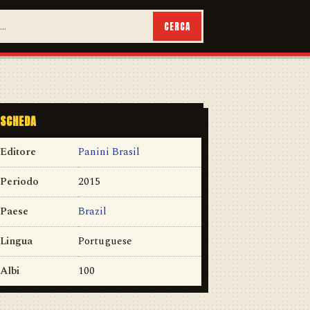
CERCA
SCHEDA
Editore
Panini Brasil
Periodo
2015
Paese
Brazil
Lingua
Portuguese
Albi
100