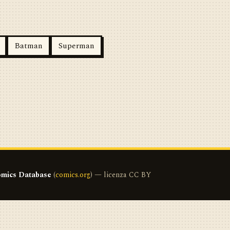
Batman
Superman
mics Database
(
comics.org
) — licenza CC BY