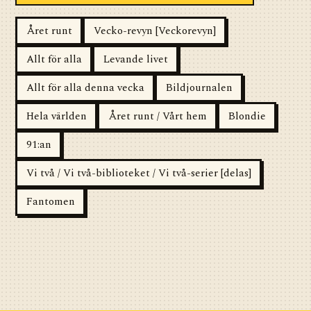
Året runt
Vecko-revyn [Veckorevyn]
Allt för alla
Levande livet
Allt för alla denna vecka
Bildjournalen
Hela världen
Året runt / Vårt hem
Blondie
91:an
Vi två / Vi två-biblioteket / Vi två-serier [delas]
Fantomen