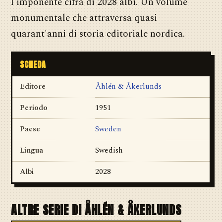
l'imponente cifra di 2028 albi. Un volume
monumentale che attraversa quasi
quarant'anni di storia editoriale nordica.
SCHEDA
Editore
Åhlén & Åkerlunds
Periodo
1951
Paese
Sweden
Lingua
Swedish
Albi
2028
ALTRE SERIE DI ÅHLÉN & ÅKERLUNDS