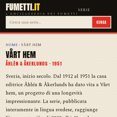
FUMETTI
.IT
SERIE
L'ENCICLOPEDIA DEI FUMETTI
CERCA
HOME
› VÅRT HEM
VÅRT HEM
ÅHLÉN & ÅKERLUNDS · 1951
Svezia, inizio secolo. Dal 1912 al 1951 la casa
editrice Åhlén & Åkerlunds ha dato vita a Vårt
hem, un progetto di una longevità
impressionante. La serie, pubblicata
interamente in lingua svedese, raggiunge