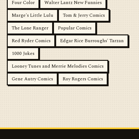
Four Color
Walter Lantz New Funnies
Marge's Little Lulu
Tom & Jerry Comics
The Lone Ranger
Popular Comics
Red Ryder Comics
Edgar Rice Burroughs' Tarzan
1000 Jokes
Looney Tunes and Merrie Melodies Comics
Gene Autry Comics
Roy Rogers Comics