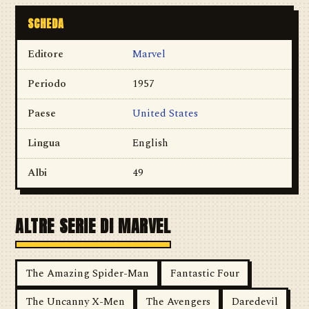
SCHEDA
Editore
Marvel
Periodo
1957
Paese
United States
Lingua
English
Albi
49
ALTRE SERIE DI MARVEL
The Amazing Spider-Man
Fantastic Four
The Uncanny X-Men
The Avengers
Daredevil