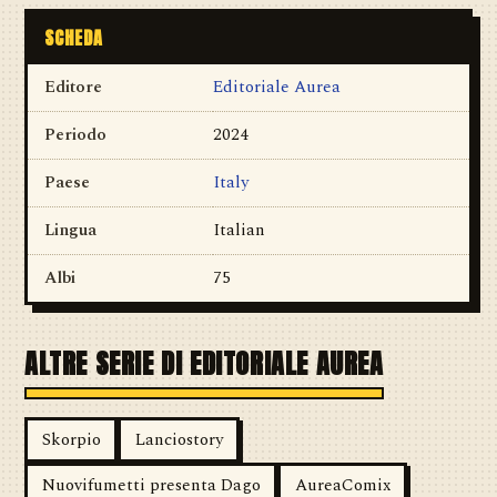
SCHEDA
Editore
Editoriale Aurea
Periodo
2024
Paese
Italy
Lingua
Italian
Albi
75
ALTRE SERIE DI EDITORIALE AUREA
Skorpio
Lanciostory
Nuovifumetti presenta Dago
AureaComix