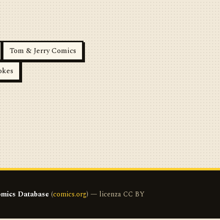
Tom & Jerry Comics
okes
mics Database
(
comics.org
) — licenza CC BY