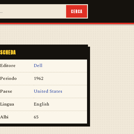
CERCA
SCHEDA
Editore
Dell
Periodo
1962
Paese
United States
Lingua
English
Albi
65