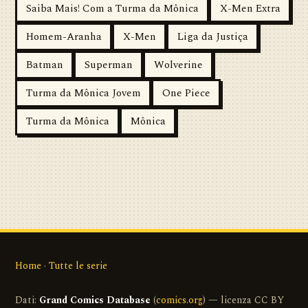
Saiba Mais! Com a Turma da Mônica
X-Men Extra
Homem-Aranha
X-Men
Liga da Justiça
Batman
Superman
Wolverine
Turma da Mônica Jovem
One Piece
Turma da Mônica
Mônica
Home
·
Tutte le serie
Dati:
Grand Comics Database
(
comics.org
) — licenza CC BY