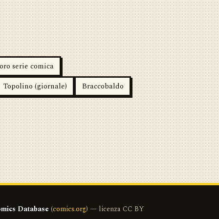
oro serie comica
Topolino (giornale)
Braccobaldo
mics Database
(
comics.org
) — licenza CC BY