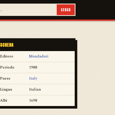
CERCA
SCHEDA
Editore
Mondadori
Periodo
1988
Paese
Italy
Lingua
Italian
Albi
1698