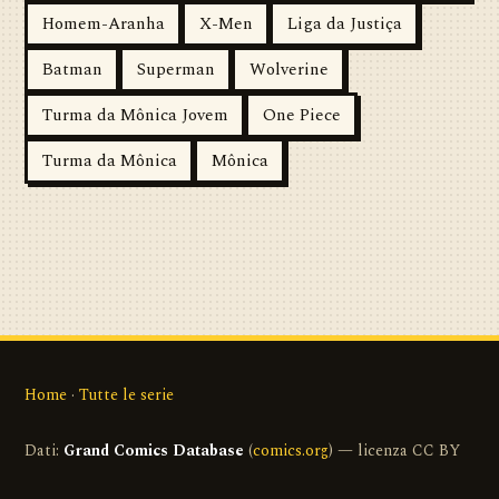
Homem-Aranha
X-Men
Liga da Justiça
Batman
Superman
Wolverine
Turma da Mônica Jovem
One Piece
Turma da Mônica
Mônica
Home
·
Tutte le serie
Dati:
Grand Comics Database
(
comics.org
) — licenza CC BY