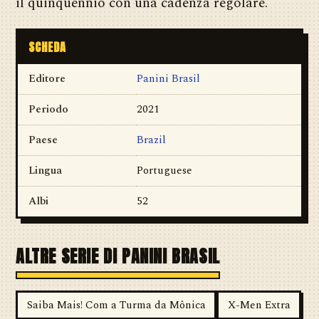
il quinquennio con una cadenza regolare.
SCHEDA
Editore
Panini Brasil
Periodo
2021
Paese
Brazil
Lingua
Portuguese
Albi
52
ALTRE SERIE DI PANINI BRASIL
Saiba Mais! Com a Turma da Mônica
X-Men Extra