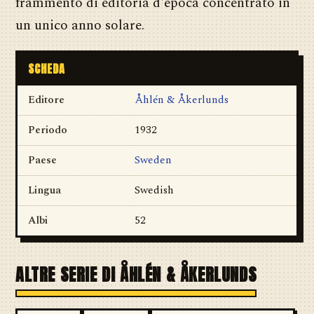
frammento di editoria d'epoca concentrato in
un unico anno solare.
SCHEDA
Editore
Åhlén & Åkerlunds
Periodo
1932
Paese
Sweden
Lingua
Swedish
Albi
52
ALTRE SERIE DI ÅHLÉN & ÅKERLUNDS