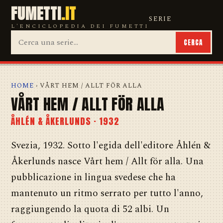
FUMETTI
.IT
SERIE
L'ENCICLOPEDIA DEI FUMETTI
CERCA
HOME
› VÅRT HEM / ALLT FÖR ALLA
VÅRT HEM / ALLT FÖR ALLA
ÅHLÉN & ÅKERLUNDS · 1932
Svezia, 1932. Sotto l'egida dell'editore Åhlén &
Åkerlunds nasce Vårt hem / Allt för alla. Una
pubblicazione in lingua svedese che ha
mantenuto un ritmo serrato per tutto l'anno,
raggiungendo la quota di 52 albi. Un