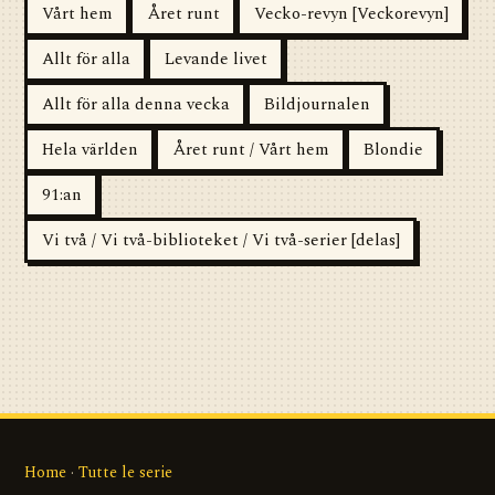
Vårt hem
Året runt
Vecko-revyn [Veckorevyn]
Allt för alla
Levande livet
Allt för alla denna vecka
Bildjournalen
Hela världen
Året runt / Vårt hem
Blondie
91:an
Vi två / Vi två-biblioteket / Vi två-serier [delas]
Home
·
Tutte le serie