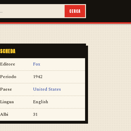
CERCA
SCHEDA
Editore
Fox
Periodo
1942
Paese
United States
Lingua
English
Albi
31