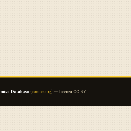
mics Database
(
comics.org
) — licenza CC BY