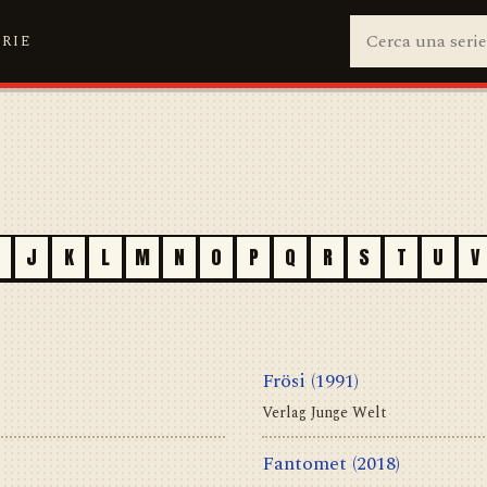
ERIE
J
K
L
M
N
O
P
Q
R
S
T
U
V
Frösi
(1991)
Verlag Junge Welt
Fantomet
(2018)