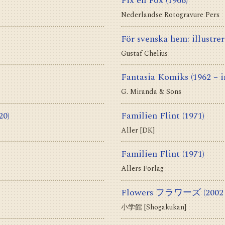
Fix en Fox
(1966)
Nederlandse Rotogravure Pers
För svenska hem: illustrer
Gustaf Chelius
Fantasia Komiks
(1962 – i
G. Miranda & Sons
20)
Familien Flint
(1971)
Aller [DK]
Familien Flint
(1971)
Allers Forlag
Flowers フラワーズ
(2002
小学館 [Shogakukan]