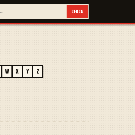
CERCA
W
X
Y
Z