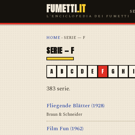
FUMETTI
.IT
S
L'ENCICLOPEDIA DEI FUMETTI
HOME
› SERIE — F
SERIE — F
A
B
C
D
E
F
G
H
I
383 serie.
Fliegende Blätter
(1928)
Braun & Schneider
Film Fun
(1962)