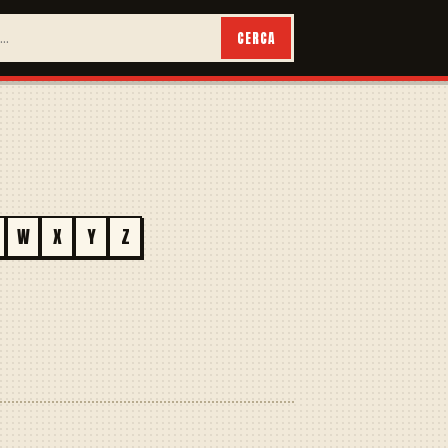
CERCA
W
X
Y
Z