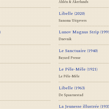
Åhlén & Åkerlunds
Libelle
(2020)
Sanoma Uitgevers
)
Lunov Magnus Strip
(199
Dnevnik
Le Sanctuaire
(1940)
Bayard Presse
Le Pêle-Mêle
(1921)
Le Pêle-Mêle
Libelle
(1963)
De Spaarnestad
La Jeunesse illustrée
(193