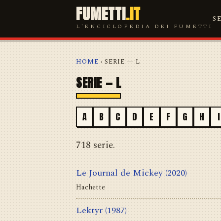
FUMETTI
.IT
S
L'ENCICLOPEDIA DEI FUMETTI
HOME
› SERIE — L
SERIE — L
A
B
C
D
E
F
G
H
I
718 serie.
Le Journal de Mickey
(2020)
Hachette
Lektyr
(1987)