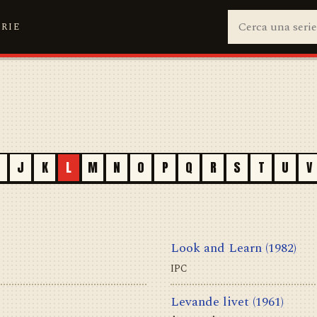
ERIE
J
K
L
M
N
O
P
Q
R
S
T
U
V
Look and Learn
(1982)
IPC
Levande livet
(1961)